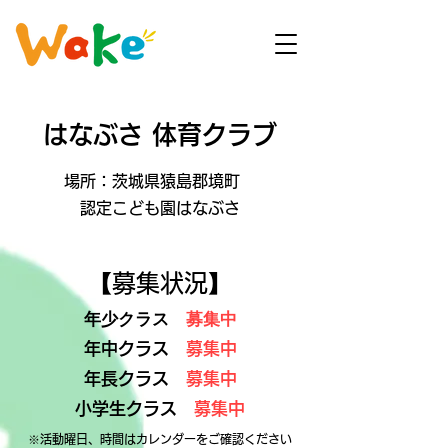
はなぶさ 体育
クラブ
場所：茨城県猿島郡境町
認定こども園はなぶさ
【
募集状況】
年少クラス
募集中
年中クラス
募集中
年長クラス
募集中
小学生クラス
募集中​
※活動曜日、時間はカレンダーをご確認ください