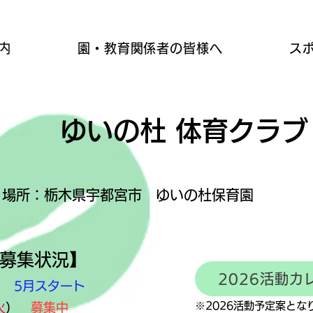
内
園・教育関係者の皆様へ
ス
ゆいの杜 体育
クラブ
場所：栃木県宇都宮市​ ゆいの杜保育園
度募集状況】
2026活動カ
）
5月スタート
​※2026活動予定案と
火
）
募集中