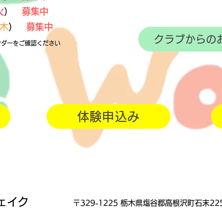
火
）
募集中
木
）
募集中
クラブからの
ンダーをご確認ください
体験申込み
ェイク
〒329-1225 栃木県塩谷郡高根沢町石末225