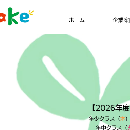
ホーム
企業案
【2026年
年少クラス（
木
年中
クラス
（