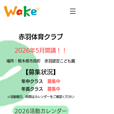
赤羽体育
クラブ
2026年5月開講！！
場所：栃木県市貝町 赤羽認定こども園
【
募集状況】
年中クラス
募集中
年長クラス
募集中
※活動曜日、時間はカレンダーをご確認ください
2026活動カレンダー