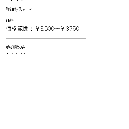
詳細を見る
価格
価格範囲：￥3,600〜￥3,750
参加費のみ
￥3,600
+￥360 消費税
参加費+高根沢町内学童送り
￥3,750
+￥375 消費税