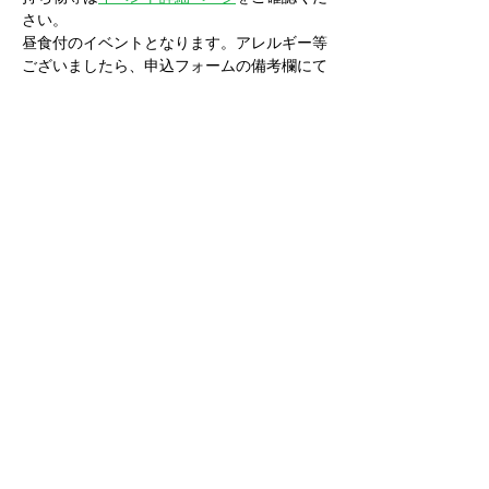
さい。
昼食付のイベントとなります。アレルギー等
ございましたら、申込フォームの備考欄にて
お知らせください。
イベントチケットの枚数選択ができない時
は、チケット完売の状態となっております。
キャンセル待ちをご希望の場合は
こちら
より
お申し込みください。
株式会社ウェイク
〒329-1225 栃木県塩谷郡高根沢町石末2258-1
028-612-3943
©2019 by Wake. Proudly created with
Wix.com