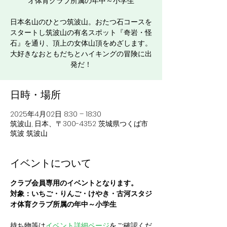
オ体育クラブ所属の年中～小学生
日本名山のひとつ筑波山。おたつ石コースを
スタートし筑波山の有名スポット『奇岩・怪
石』を通り、頂上の女体山頂をめざします。
大好きなおともだちとハイキングの冒険に出
発だ！
日時・場所
2025年4月02日 8:30 – 18:30
筑波山, 日本、〒300-4352 茨城県つくば市
筑波 筑波山
イベントについて
クラブ会員専用のイベントとなります。
対象：いちご・りんご・けやき・古河スタジ
オ体育クラブ所属の年中～小学生
持ち物等は
イベント詳細ページ
をご確認くだ