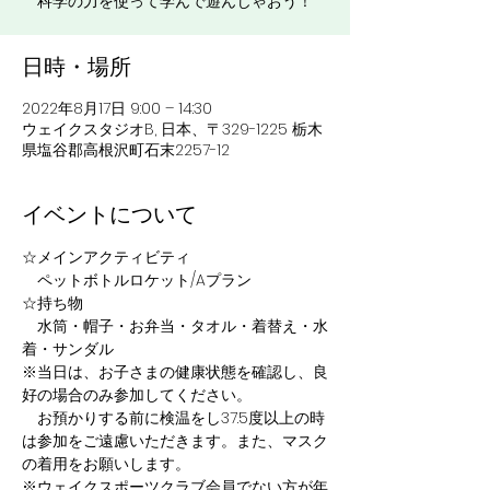
科学の力を使って学んで遊んじゃおう！
日時・場所
2022年8月17日 9:00 – 14:30
ウェイクスタジオB, 日本、〒329-1225 栃木
県塩谷郡高根沢町石末2257-12
イベントについて
☆メインアクティビティ
　ペットボトルロケット/Aプラン
☆持ち物
　水筒・帽子・お弁当・タオル・着替え・水
着・サンダル
※当日は、お子さまの健康状態を確認し、良
好の場合のみ参加してください。
　お預かりする前に検温をし37.5度以上の時
は参加をご遠慮いただきます。また、マスク
の着用をお願いします。
※ウェイクスポーツクラブ会員でない方が年