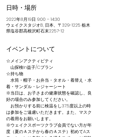
日時・場所
2022年8月19日 9:00 – 14:30
ウェイクスタジオB, 日本、〒329-1225 栃木
県塩谷郡高根沢町石末2257-12
イベントについて
☆メインアクティビティ
　山探検In益子/Cプラン
☆持ち物
　水筒・帽子・お弁当・タオル・着替え・水
着・サンダル・レジャーシート
※当日は、お子さまの健康状態を確認し、良
好の場合のみ参加してください。
　お預かりする前に検温をし37.5度以上の時
は参加をご遠慮いただきます。また、マスク
の着用をお願いします。
※ウェイクスポーツクラブ会員でない方が年
度（夏のＡステから春のＡステ）初めてAス